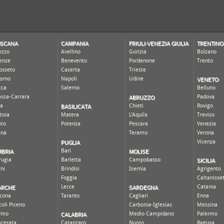
OSCANA
CAMPANIA
FRIULI-VENEZIA GIULIA
TRENTINO
ezzo
Avellino
Gorizia
Bolzano
renze
Benevento
Pordenone
Trento
osseto
Caserta
Trieste
VENETO
vorno
Napoli
Udine
cca
Salerno
Belluno
ABRUZZO
ssa-Carrara
Padova
BASILICATA
sa
Chieti
Rovigo
stoia
Matera
L'Aquila
Treviso
ato
Potenza
Pescara
Venezia
ena
Teramo
Verona
PUGLIA
Vicenza
BRIA
MOLISE
Bari
SICILIA
rugia
Barletta
Campobasso
rni
Brindisi
Isernia
Agrigento
Foggia
Caltanisse
ARCHE
SARDEGNA
Lecce
Catania
cona
Taranto
Cagliari
Enna
coli Piceno
Carbonia-Iglesias
Messina
CALABRIA
rmo
Medio Campidano
Palermo
cerata
Catanzaro
Nuoro
Ragusa