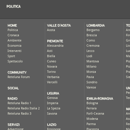
POLITICA
HOME
VALLE D'AOSTA
LOMBARDIA
T
Politica
Aosta
Bergamo
Ar
Cronaca
Brescia
Fi
PIEMONTE
Ambiente
Como
Gr
Economia
Alessandria
Cremona
Li
Interventi
Asti
Lecco
Lu
Sport
Biella
Lodi
Ma
Spettacolo
Cuneo
Mantova
Pi
Novara
Milano
Pi
COMMUNITY
Torino
Monza
Pr
Reteluna Forum
Verbania
Pavia
Si
Vercelli
Sondrio
SOCIAL
UM
Varese
LIGURIA
Pe
RADIO
EMILIA-ROMAGNA
Genova
Te
Reteluna Radio 1
Imperia
Bologna
M
Reteluna Radio Italia 2
La Spezia
Ferrara
Reteluna Radio 3
Savona
Forlì-Cesena
An
Modena
As
SERVIZI
LAZIO
Parma
Fe
Advertising
Frosinone
Piacenza
Ma