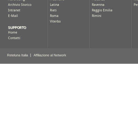
Archivio Storico
Latina
Ravenna
Pe
Intranet
Rieti
Reggio Emilia
E-Mail
Roma
Rimini
Viterbo
SUPPORTO
Home
Contatti
Reteluna Italia
Affiliazione al Network