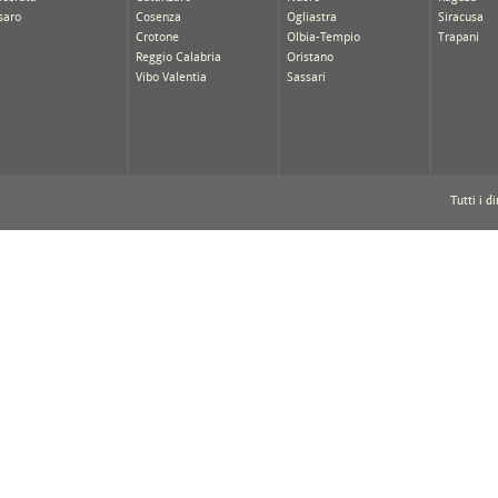
saro
Cosenza
Ogliastra
Siracusa
Crotone
Olbia-Tempio
Trapani
Reggio Calabria
Oristano
Vibo Valentia
Sassari
Tutti i di