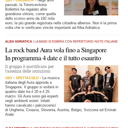
Negli anni
18/3
CRONACA
passati, la Totoricevitoria
Bollettini ha regalato altre
grandiose vittorie, come quella
dello scorso anno da 192 mila
euro, la più grande registrata nella cittadina albense. Non è la prima
volta che si verificano vincite importanti ad Alba Adriatica
ALBA ADRIATICA
| LA BAND SI ESIBIRÀ CON REPERTORIO NOTE ITALIANE
La rock band Aura vola fino a Singapore
In programma 4 date e il tutto esaurito
Il gruppo è mortificato per
l'assenza delle istituzioni
La musica
18/3
SPETTACOLO
italiana degli Aura approda a
Singapore. Il gruppo si esibirà in
quattro date tra il 20 e il 25
marzo. Gli Aura sono già esperti
negli ambienti esteri. Infatti
hanno cavalcato i palcoscenici
di Ungheria, Croazia, Slovenia, Austria, Belgio, Svizzera ed Emirati
Arabi