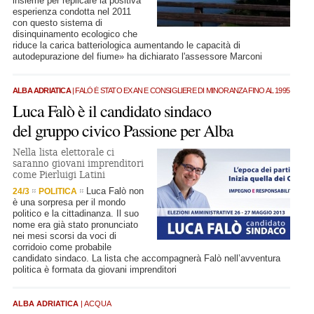
insieme per replicare la positiva
esperienza condotta nel 2011
con questo sistema di
disinquinamento ecologico che
riduce la carica batteriologica aumentando le capacità di
autodepurazione del fiume» ha dichiarato l'assessore Marconi
ALBA ADRIATICA
| FALÒ È STATO EX AN E CONSIGLIERE DI MINORANZA FINO AL 1995
Luca Falò è il candidato sindaco
del gruppo civico Passione per Alba
Nella lista elettorale ci
saranno giovani imprenditori
come Pierluigi Latini
Luca Falò non
24/3
POLITICA
è una sorpresa per il mondo
politico e la cittadinanza. Il suo
nome era già stato pronunciato
nei mesi scorsi da voci di
corridoio come probabile
candidato sindaco. La lista che accompagnerà Falò nell’avventura
politica è formata da giovani imprenditori
ALBA ADRIATICA
| ACQUA