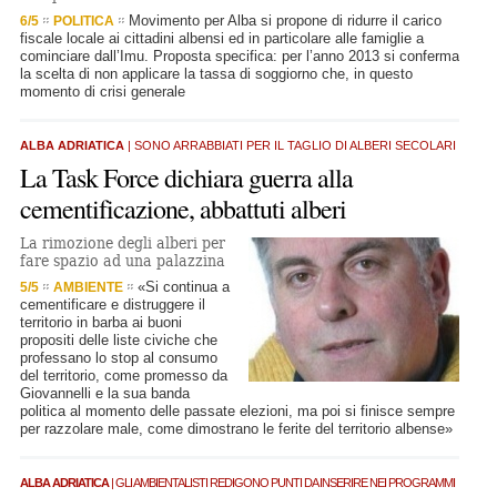
Movimento per Alba si propone di ridurre il carico
6/5
POLITICA
fiscale locale ai cittadini albensi ed in particolare alle famiglie a
cominciare dall’Imu. Proposta specifica: per l’anno 2013 si conferma
la scelta di non applicare la tassa di soggiorno che, in questo
momento di crisi generale
ALBA ADRIATICA
| SONO ARRABBIATI PER IL TAGLIO DI ALBERI SECOLARI
La Task Force dichiara guerra alla
cementificazione, abbattuti alberi
La rimozione degli alberi per
fare spazio ad una palazzina
«Si continua a
5/5
AMBIENTE
cementificare e distruggere il
territorio in barba ai buoni
propositi delle liste civiche che
professano lo stop al consumo
del territorio, come promesso da
Giovannelli e la sua banda
politica al momento delle passate elezioni, ma poi si finisce sempre
per razzolare male, come dimostrano le ferite del territorio albense»
ALBA ADRIATICA
| GLI AMBIENTALISTI REDIGONO PUNTI DA INSERIRE NEI PROGRAMMI