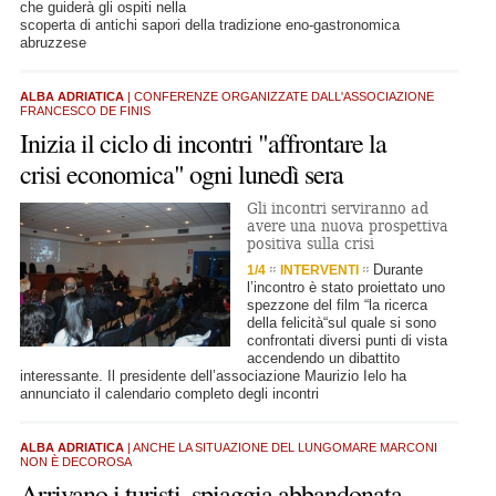
che guiderà gli ospiti nella
scoperta di antichi sapori della tradizione eno-gastronomica
abruzzese
ALBA ADRIATICA
| CONFERENZE ORGANIZZATE DALL'ASSOCIAZIONE
FRANCESCO DE FINIS
Inizia il ciclo di incontri "affrontare la
crisi economica" ogni lunedì sera
Gli incontri serviranno ad
avere una nuova prospettiva
positiva sulla crisi
Durante
1/4
INTERVENTI
l’incontro è stato proiettato uno
spezzone del film “la ricerca
della felicità“sul quale si sono
confrontati diversi punti di vista
accendendo un dibattito
interessante. Il presidente dell’associazione Maurizio Ielo ha
annunciato il calendario completo degli incontri
ALBA ADRIATICA
| ANCHE LA SITUAZIONE DEL LUNGOMARE MARCONI
NON È DECOROSA
Arrivano i turisti, spiaggia abbandonata