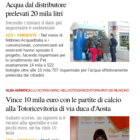
Acqua dal distributore
prelevati 20 mila litri
Secondo i titolari il dato più
importante è ambientale
Nel mese di
22/3
AMBIENTE
febbraio Acquaditalia e i
convenzionati, commercianti ed
esercenti hanno sposato il
progetto, facendo risparmiare per
lo smaltimento del Pet
esattamente 14 mila e 522
bottiglie oltre alle 15 mila 707 risparmiate per l’acqua effettivamente
prelevata dai cittadini
ALBA ADRIATICA
| LO SCORSO ANNO, NELLA STESSA RICEVITORIA VINTI 192 MILA EURO
Vince 10 mila euro con le partite di calcio
alla Totoricevitoria di via duca d'Aosta
Sabato scorso, un signore si è
recato allo sportello e con
pochi euro, ne ha vinti 10
mila