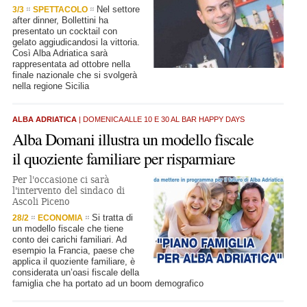
Nel settore
3/3
SPETTACOLO
after dinner, Bollettini ha
presentato un cocktail con
gelato aggiudicandosi la vittoria.
Così Alba Adriatica sarà
rappresentata ad ottobre nella
finale nazionale che si svolgerà
nella regione Sicilia
ALBA ADRIATICA
| DOMENICA ALLE 10 E 30 AL BAR HAPPY DAYS
Alba Domani illustra un modello fiscale
il quoziente familiare per risparmiare
Per l'occasione ci sarà
l'intervento del sindaco di
Ascoli Piceno
Si tratta di
28/2
ECONOMIA
un modello fiscale che tiene
conto dei carichi familiari. Ad
esempio la Francia, paese che
applica il quoziente familiare, è
considerata un’oasi fiscale della
famiglia che ha portato ad un boom demografico