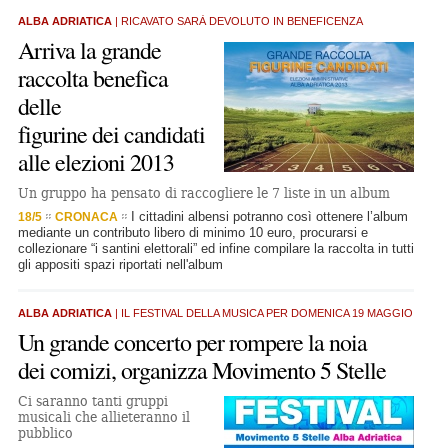
ALBA ADRIATICA
| RICAVATO SARÀ DEVOLUTO IN BENEFICENZA
Arriva la grande
raccolta benefica
delle
figurine dei candidati
alle elezioni 2013
Un gruppo ha pensato di raccogliere le 7 liste in un album
I cittadini albensi potranno così ottenere l’album
18/5
CRONACA
mediante un contributo libero di minimo 10 euro, procurarsi e
collezionare “i santini elettorali” ed infine compilare la raccolta in tutti
gli appositi spazi riportati nell'album
ALBA ADRIATICA
| IL FESTIVAL DELLA MUSICA PER DOMENICA 19 MAGGIO
Un grande concerto per rompere la noia
dei comizi, organizza Movimento 5 Stelle
Ci saranno tanti gruppi
musicali che allieteranno il
pubblico