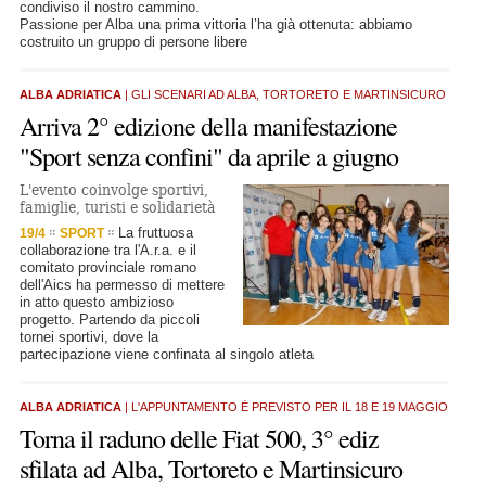
condiviso il nostro cammino.
Passione per Alba una prima vittoria l’ha già ottenuta: abbiamo
costruito un gruppo di persone libere
ALBA ADRIATICA
| GLI SCENARI AD ALBA, TORTORETO E MARTINSICURO
Arriva 2° edizione della manifestazione
"Sport senza confini" da aprile a giugno
L'evento coinvolge sportivi,
famiglie, turisti e solidarietà
La fruttuosa
19/4
SPORT
collaborazione tra l'A.r.a. e il
comitato provinciale romano
dell'Aics ha permesso di mettere
in atto questo ambizioso
progetto. Partendo da piccoli
tornei sportivi, dove la
partecipazione viene confinata al singolo atleta
ALBA ADRIATICA
| L'APPUNTAMENTO È PREVISTO PER IL 18 E 19 MAGGIO
Torna il raduno delle Fiat 500, 3° ediz
sfilata ad Alba, Tortoreto e Martinsicuro