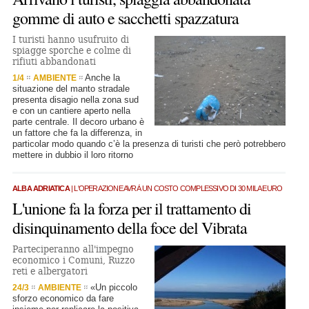
gomme di auto e sacchetti spazzatura
I turisti hanno usufruito di
spiagge sporche e colme di
rifiuti abbandonati
Anche la
1/4
AMBIENTE
situazione del manto stradale
presenta disagio nella zona sud
e con un cantiere aperto nella
parte centrale. Il decoro urbano è
un fattore che fa la differenza, in
particolar modo quando c’è la presenza di turisti che però potrebbero
mettere in dubbio il loro ritorno
ALBA ADRIATICA
| L'OPERAZIONE AVRÀ UN COSTO COMPLESSIVO DI 30 MILA EURO
L'unione fa la forza per il trattamento di
disinquinamento della foce del Vibrata
Parteciperanno all'impegno
economico i Comuni, Ruzzo
reti e albergatori
«Un piccolo
24/3
AMBIENTE
sforzo economico da fare