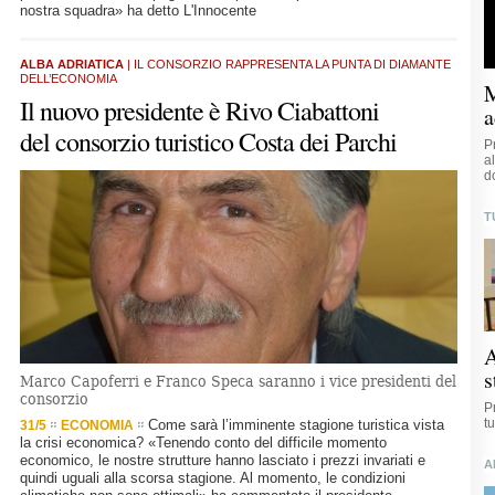
nostra squadra» ha detto L'Innocente
ALBA ADRIATICA
| IL CONSORZIO RAPPRESENTA LA PUNTA DI DIAMANTE
DELL’ECONOMIA
M
Il nuovo presidente è Rivo Ciabattoni
a
del consorzio turistico Costa dei Parchi
P
a
d
T
A
s
Marco Capoferri e Franco Speca saranno i vice presidenti del
consorzio
P
t
Come sarà l’imminente stagione turistica vista
31/5
ECONOMIA
la crisi economica? «Tenendo conto del difficile momento
economico, le nostre strutture hanno lasciato i prezzi invariati e
A
quindi uguali alla scorsa stagione. Al momento, le condizioni