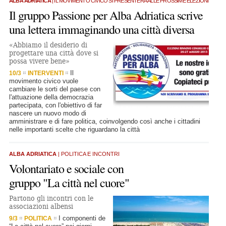
ALBA ADRIATICA
| IL MOVIMENTO CIVICO SI PRESENTERÀ ALLE PROSSIME ELEZIONI
Il gruppo Passione per Alba Adriatica scrive
una lettera immaginando una città diversa
«Abbiamo il desiderio di
progettare una città dove si
possa vivere bene»
Il
10/3
INTERVENTI
movimento civico vuole
cambiare le sorti del paese con
l'attuazione della democrazia
partecipata, con l'obiettivo di far
nascere un nuovo modo di
amministrare e di fare politica, coinvolgendo così anche i cittadini
nelle importanti scelte che riguardano la città
ALBA ADRIATICA
| POLITICA E INCONTRI
Volontariato e sociale con
gruppo "La città nel cuore"
Partono gli incontri con le
associazioni albensi
I componenti de
9/3
POLITICA