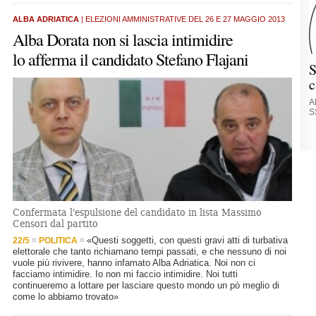
ALBA ADRIATICA
| ELEZIONI AMMINISTRATIVE DEL 26 E 27 MAGGIO 2013
Alba Dorata non si lascia intimidire
lo afferma il candidato Stefano Flajani
S
c
Al
S
Confermata l'espulsione del candidato in lista Massimo
Censori dal partito
«Questi soggetti, con questi gravi atti di turbativa
22/5
POLITICA
elettorale che tanto richiamano tempi passati, e che nessuno di noi
vuole più rivivere, hanno infamato Alba Adriatica. Noi non ci
facciamo intimidire. Io non mi faccio intimidire. Noi tutti
continueremo a lottare per lasciare questo mondo un pò meglio di
come lo abbiamo trovato»