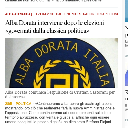
climatiche non sono ottimali» ha commentato il presidente
ALBA ADRIATICA
| ELEZIONI VINTE DAL CENTRODESTRA CON TONIA PICCIONI
Alba Dorata interviene dopo le elezioni
N
«governati dalla classica politica»
p
L
f
«
R
Alba Dorata comunica l'espulsione di Cristian Castorani per
r
disinteresse
«Continueremo a far aprire gli occhi agli albensi
28/5
POLITICA
I
mostrando loro ciò che realmente farà la nuova Amministrazione e
a
l’opposizione. Come continueremo ad essere presenti sull’intero
territorio abruzzese, con verità e giustizia, affinché ogni essere
P
umano riacquisti la propria dignità» ha dichiarato Stefano Flajani