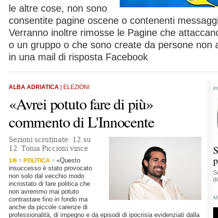
le altre cose, non sono
consentite pagine oscene o contenenti messaggi
Verranno inoltre rimosse le Pagine che attaccano
o un gruppo o che sono create da persone non au
in una mail di risposta Facebook
ALBA ADRIATICA
| ELEZIONI
P
«Avrei potuto fare di più»
commento di L'Innocente
Sezioni scrutinate: 12 su
S
12. Tonia Piccioni vince
p
«Questo
1/6
POLITICA
insuccesso è stato provocato
S
non solo dal vecchio modo
di
incrostato di fare politica che
non avremmo mai potuto
M
contrastare fino in fondo ma
anche da piccole carenze di
professionalità, di impegno e da episodi di ipocrisia evidenziati dalla