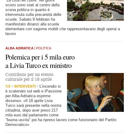
“La città nel cuore” nei giorni
scorsi sono stati al centro della
scena politica in quanto è
intervenuta sulla precarietà delle
scuole. Sabato 9 febbraio ha
manifestato dinanzi alla scuola
elementare con sagome mobili che rappresentavano degli operai a
lavoro
ALBA ADRIATICA
| POLITICA
Polemica per i 5 mila euro
a Livia Turco ex ministro
Contributo per un evento
culturale per il 18 aprile
L’incendio si
7/3
INTERVENTI
è scatenato sul web e iPassione
per Alba Adriatica esprime
dissenso. «Il 18 aprile Livia
Turco sarà presente nella nostra
cittadina, dopo aver preso 217
mila euro dal parlamento come
"buona uscita" poi ha ripreso lavoro come funzionario del Partito
Democratico»