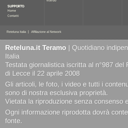
Reteluna.it Teramo
| Quotidiano indipen
Italia
Testata giornalistica iscritta al n°987 de
di Lecce il 22 aprile 2008
Gli articoli, le foto, i video e tutti i cont
sono di nostra esclusiva proprietà.
Vietata la riproduzione senza consenso es
Ogni informazione riprodotta dovrà conten
fonte.