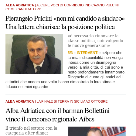
ALBA ADRIATICA
| ALCUNE VOCI DI CORRIDOIO INDICAVANO PULCINI
COME CANDIDATO PD
Pierangelo Pulcini «non mi candido a sindaco»
Una lettera chiarisce la posizione politica
«è necessario rinnovare la
classe politica, coinvolgendo
le nuove generazioni»
«Spero che
5/3
INTERVENTI
la mia indisponibilità non venga
intesa come un disimpegno
verso la mia città, di cui sono e
resto profondamente innamorato.
Ringrazio di cuore gli amici ed i
cittadini che ancora una volta hanno dimostrato la loro stima e
fiducia nei miei riguardi»
ALBA ADRIATICA
| LA FINALE SI TERRÀ IN SICILIA AD OTTOBRE
Alba Adriatica con il barman Bollettini
vince il concorso regionale Aibes
Il trionfo nel settore con la
categoria after dinner