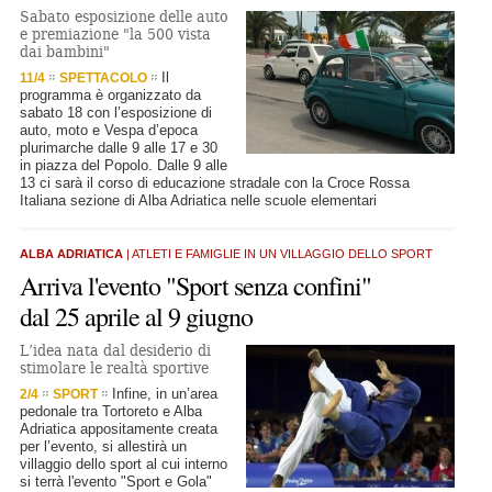
Sabato esposizione delle auto
e premiazione "la 500 vista
dai bambini"
Il
11/4
SPETTACOLO
programma è organizzato da
sabato 18 con l’esposizione di
auto, moto e Vespa d’epoca
plurimarche dalle 9 alle 17 e 30
in piazza del Popolo. Dalle 9 alle
13 ci sarà il corso di educazione stradale con la Croce Rossa
Italiana sezione di Alba Adriatica nelle scuole elementari
ALBA ADRIATICA
| ATLETI E FAMIGLIE IN UN VILLAGGIO DELLO SPORT
Arriva l'evento "Sport senza confini"
dal 25 aprile al 9 giugno
L’idea nata dal desiderio di
stimolare le realtà sportive
Infine, in un’area
2/4
SPORT
pedonale tra Tortoreto e Alba
Adriatica appositamente creata
per l’evento, si allestirà un
villaggio dello sport al cui interno
si terrà l'evento "Sport e Gola"