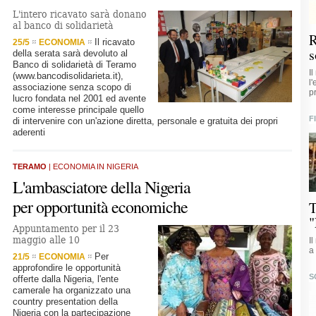
L'intero ricavato sarà donano
al banco di solidarietà
R
Il ricavato
25/5
ECONOMIA
s
della serata sarà devoluto al
Banco di solidarietà di Teramo
I
(www.bancodisolidarieta.it),
l
associazione senza scopo di
p
lucro fondata nel 2001 ed avente
come interesse principale quello
F
di intervenire con un'azione diretta, personale e gratuita dei propri
aderenti
TERAMO
| ECONOMIA IN NIGERIA
L'ambasciatore della Nigeria
per opportunità economiche
T
"
Appuntamento per il 23
maggio alle 10
I
a
Per
21/5
ECONOMIA
approfondire le opportunità
S
offerte dalla Nigeria, l'ente
camerale ha organizzato una
country presentation della
Nigeria con la partecipazione