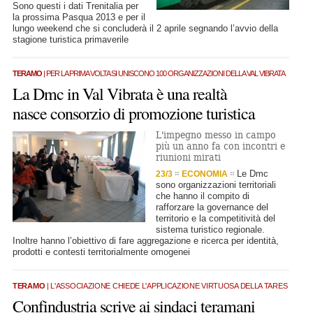
Sono questi i dati Trenitalia per
la prossima Pasqua 2013 e per il
lungo weekend che si concluderà il 2 aprile segnando l’avvio della
stagione turistica primaverile
TERAMO
| PER LA PRIMA VOLTA SI UNISCONO 100 ORGANIZZAZIONI DELLA VAL VIBRATA
La Dmc in Val Vibrata è una realtà
nasce consorzio di promozione turistica
L'impegno messo in campo
più un anno fa con incontri e
riunioni mirati
Le Dmc
23/3
ECONOMIA
sono organizzazioni territoriali
che hanno il compito di
rafforzare la governance del
territorio e la competitività del
sistema turistico regionale.
Inoltre hanno l’obiettivo di fare aggregazione e ricerca per identità,
prodotti e contesti territorialmente omogenei
TERAMO
| L'ASSOCIAZIONE CHIEDE L'APPLICAZIONE VIRTUOSA DELLA TARES
Confindustria scrive ai sindaci teramani