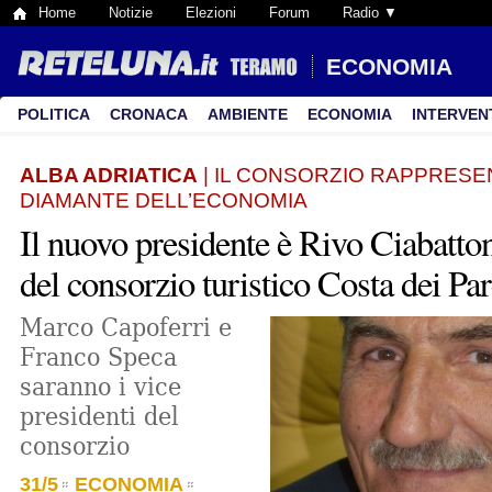
Home
Notizie
Elezioni
Forum
Radio ▼
ECONOMIA
POLITICA
CRONACA
AMBIENTE
ECONOMIA
INTERVEN
ALBA ADRIATICA
| IL CONSORZIO RAPPRESEN
DIAMANTE DELL’ECONOMIA
Il nuovo presidente è Rivo Ciabatto
del consorzio turistico Costa dei Pa
Marco Capoferri e
Franco Speca
saranno i vice
presidenti del
consorzio
31/5
ECONOMIA