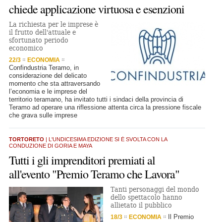
chiede applicazione virtuosa e esenzioni
La richiesta per le imprese è
il frutto dell'attuale e
sfortunato periodo
economico
22/3
ECONOMIA
Confindustria Teramo, in
considerazione del delicato
momento che sta attraversando
l’economia e le imprese del
territorio teramano, ha invitato tutti i sindaci della provincia di
Teramo ad operare una riflessione attenta circa la pressione fiscale
che grava sulle imprese
TORTORETO
| L'UNDICESIMA EDIZIONE SI È SVOLTA CON LA
CONDUZIONE DI GORIA E MAYA
Tutti i gli imprenditori premiati al
all'evento "Premio Teramo che Lavora"
Tanti personaggi del mondo
dello spettacolo hanno
allietato il pubblico
Il Premio
18/3
ECONOMIA