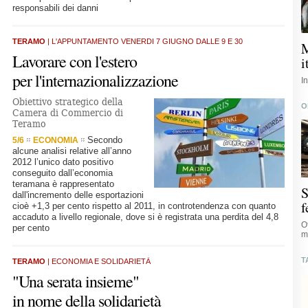
responsabili dei danni
TERAMO
| L'APPUNTAMENTO VENERDI 7 GIUGNO DALLE 9 E 30
M
Lavorare con l'estero
i
per l'internazionalizzazione
I
Obiettivo strategico della
O
Camera di Commercio di
Teramo
Secondo
5/6
ECONOMIA
alcune analisi relative all’anno
2012 l’unico dato positivo
conseguito dall’economia
teramana è rappresentato
S
dall'incremento delle esportazioni
f
cioè +1,3 per cento rispetto al 2011, in controtendenza con quanto
accaduto a livello regionale, dove si è registrata una perdita del 4,8
O
per cento
m
T
TERAMO
| ECONOMIA E SOLIDARIETÀ
"Una serata insieme"
in nome della solidarietà