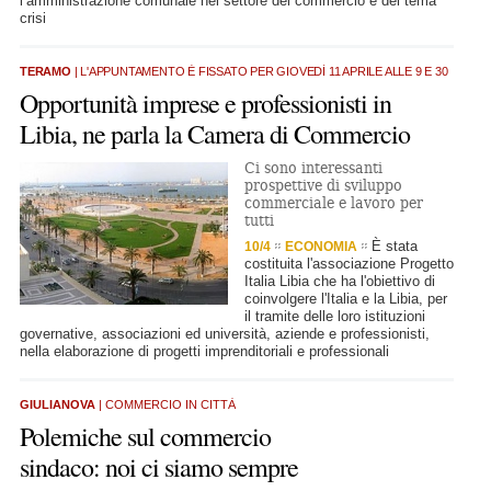
l’amministrazione comunale nel settore del commercio e del tema
crisi
TERAMO
| L'APPUNTAMENTO È FISSATO PER GIOVEDÌ 11 APRILE ALLE 9 E 30
Opportunità imprese e professionisti in
Libia, ne parla la Camera di Commercio
Ci sono interessanti
prospettive di sviluppo
commerciale e lavoro per
tutti
È stata
10/4
ECONOMIA
costituita l'associazione Progetto
Italia Libia che ha l'obiettivo di
coinvolgere l'Italia e la Libia, per
il tramite delle loro istituzioni
governative, associazioni ed università, aziende e professionisti,
nella elaborazione di progetti imprenditoriali e professionali
GIULIANOVA
| COMMERCIO IN CITTÀ
Polemiche sul commercio
sindaco: noi ci siamo sempre