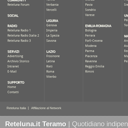
Reteluna.it Teramo
| Quotidiano indipen