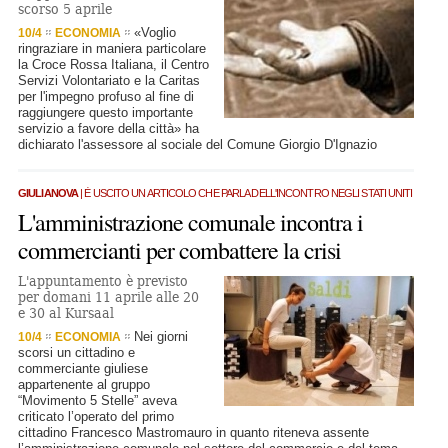
scorso 5 aprile
«Voglio
10/4
ECONOMIA
ringraziare in maniera particolare
la Croce Rossa Italiana, il Centro
Servizi Volontariato e la Caritas
per l'impegno profuso al fine di
raggiungere questo importante
servizio a favore della città» ha
dichiarato l'assessore al sociale del Comune Giorgio D'Ignazio
GIULIANOVA
| È USCITO UN ARTICOLO CHE PARLA DELL'INCONTRO NEGLI STATI UNITI
L'amministrazione comunale incontra i
commercianti per combattere la crisi
L'appuntamento è previsto
per domani 11 aprile alle 20
e 30 al Kursaal
Nei giorni
10/4
ECONOMIA
scorsi un cittadino e
commerciante giuliese
appartenente al gruppo
“Movimento 5 Stelle” aveva
criticato l’operato del primo
cittadino Francesco Mastromauro in quanto riteneva assente