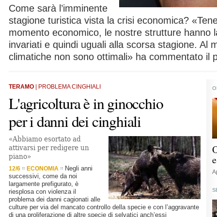
Come sarà l’imminente
stagione turistica vista la crisi economica? «Tene
momento economico, le nostre strutture hanno la
invariati e quindi uguali alla scorsa stagione. Al
climatiche non sono ottimali» ha commentato il 
TERAMO
| PROBLEMA CINGHIALI
O
L'agricoltura è in ginocchio
per i danni dei cinghiali
«Abbiamo esortato ad
O
attivarsi per redigere un
piano»
e
Negli anni
12/6
ECONOMIA
A
successivi, come da noi
largamente prefigurato, è
S
riesplosa con violenza il
problema dei danni cagionati alle
culture per via del mancato controllo della specie e con l’aggravante
di una proliferazione di altre specie di selvatici anch’essi