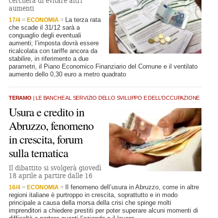
cercherà di evitare altri
aumenti
La terza rata
17/4
ECONOMIA
che scade il 31/12 sarà a
conguaglio degli eventuali
aumenti; l’imposta dovrà essere
ricalcolata con tariffe ancora da
stabilire, in riferimento a due
parametri, il Piano Economico Finanziario del Comune e il ventilato
aumento dello 0,30 euro a metro quadrato
TERAMO
| LE BANCHE AL SERVIZIO DELLO SVILUPPO E DELL'OCCUPAZIONE
Usura e credito in
Abruzzo, fenomeno
in crescita, forum
sulla tematica
Il dibattito si svolgerà giovedì
18 aprile a partire dalle 16
Il fenomeno dell’usura in Abruzzo, come in altre
16/4
ECONOMIA
regioni italiane è purtroppo in crescita, soprattutto e in modo
principale a causa della morsa della crisi che spinge molti
imprenditori a chiedere prestiti per poter superare alcuni momenti di