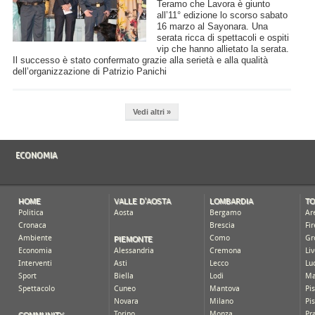
Teramo che Lavora è giunto
all’11° edizione lo scorso sabato
16 marzo al Sayonara. Una
serata ricca di spettacoli e ospiti
vip che hanno allietato la serata.
Il successo è stato confermato grazie alla serietà e alla qualità
dell’organizzazione di Patrizio Panichi
Vedi altri »