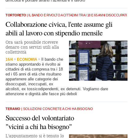
difficoltà e portare avanti l’azienda e il lavoro
TORTORETO
| IL BANDO È RIVOLTO A CITTADINI TRA I 18 E 65 ANNI DISOCCUPATI
Collaborazione civica, l'ente assume gli
abili al lavoro con stipendio mensile
Ora sarà possibile ricevere
denaro con servizi utili alla
collettività
Il bando che
16/4
ECONOMIA
stiamo approntando è rivolto ai
cittadini di età compresa tra i 18
ed i 65 anni di età che risultano
appartenere alle categorie dei
disoccupati, inoccupati, ex
alcolisti, ex tossicodipendenti, ex detenuti. Vogliamo dare
attenzione e dignità alle fasce più deboli
TERAMO
| SOLUZIONI CONCRETE A CHI HA BISOGNO
Successo del volontariato
"vicini a chi ha bisogno"
L'appuntamento si è tenuto lo