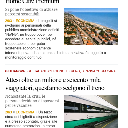
Home Care Premium
Si pone l’obiettivo di attuare
percorsi sostenibili
I progetti si
29/3
ECONOMIA
rivolgono ai pensionati della
pubblica amministrazione definiti
“Né/Né”, né troppo poveri per
accedere ai servizi pubblici, né
troppo abbienti per poter
sostenere economicamente
interventi privati di assistenza. L’intera iniziativa è soggetta a
monitoraggio continuo
GIULIANOVA
| GLI ITALIANI SCELGONO IL TRENO, BENZINA COSTA CARA
Attesi oltre un milione e seicento mila
viaggiatori, quest'anno scelgono il treno
Nonostante la crisi, le
persone decidono di spostarsi
per le vacanze
Un terzo
28/3
ECONOMIA
circa dei biglietti a disposizione
è a prezzo scontato, grazie alle
numerose promozioni in corso.