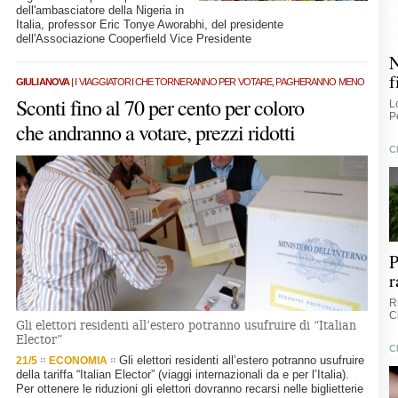
dell'ambasciatore della Nigeria in
Italia, professor Eric Tonye Aworabhi, del presidente
dell'Associazione Cooperfield Vice Presidente
N
f
GIULIANOVA
| I VIAGGIATORI CHE TORNERANNO PER VOTARE, PAGHERANNO MENO
Sconti fino al 70 per cento per coloro
L
P
che andranno a votare, prezzi ridotti
C
P
r
R
C
Gli elettori residenti all’estero potranno usufruire di “Italian
Elector”
C
Gli elettori residenti all’estero potranno usufruire
21/5
ECONOMIA
della tariffa “Italian Elector” (viaggi internazionali da e per l’Italia).
Per ottenere le riduzioni gli elettori dovranno recarsi nelle biglietterie