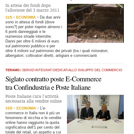
In attesa dei fondi dopo
l'alluvione del 3 marzo 2011
Da due anni
11/5
ECONOMIA
sono in attesa di fondi (dove
sono?) per poter riaprire almeno i
6 ponti danneggiati e le
numerose strade interrotte.
Danni per oltre 6 milioni di euro
sul patrimonio pubblico e per
oltre 4 milioni sul patrimonio dei privati (tra i quali ristoratori,
albergatori, coltivatori diretti, artigiani e commercianti
TERAMO
| SERVIZI INTEGRATI DEDICATI ALLO SVILUPPO DEL COMMERCIO
Siglato contratto poste E-Commerce
tra Confindustria e Poste Italiane
Poste Italiane cura l’attività
necessaria alla vendite online
L'e-
10/5
ECONOMIA
commerce in Italia non è più un
fenomeno di nicchia e le vendite
online hanno raggiunto la quota
significativa dell'1 per cento del
totale del retail, un aspetto a cui