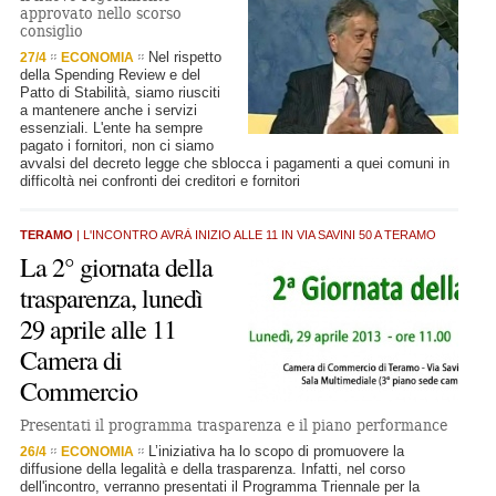
approvato nello scorso
consiglio
Nel rispetto
27/4
ECONOMIA
della Spending Review e del
Patto di Stabilità, siamo riusciti
a mantenere anche i servizi
essenziali. L'ente ha sempre
pagato i fornitori, non ci siamo
avvalsi del decreto legge che sblocca i pagamenti a quei comuni in
difficoltà nei confronti dei creditori e fornitori
TERAMO
| L'INCONTRO AVRÀ INIZIO ALLE 11 IN VIA SAVINI 50 A TERAMO
La 2° giornata della
trasparenza, lunedì
29 aprile alle 11
Camera di
Commercio
Presentati il programma trasparenza e il piano performance
L’iniziativa ha lo scopo di promuovere la
26/4
ECONOMIA
diffusione della legalità e della trasparenza. Infatti, nel corso
dell'incontro, verranno presentati il Programma Triennale per la