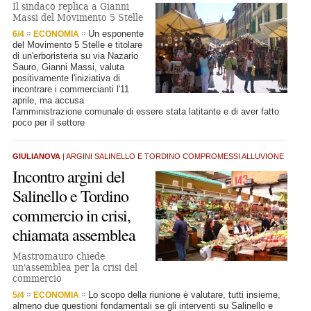
Il sindaco replica a Gianni
Massi del Movimento 5 Stelle
Un esponente
6/4
ECONOMIA
del Movimento 5 Stelle e titolare
di un'erboristeria su via Nazario
Sauro, Gianni Massi, valuta
positivamente l'iniziativa di
incontrare i commercianti l'11
aprile, ma accusa
l'amministrazione comunale di essere stata latitante e di aver fatto
poco per il settore
GIULIANOVA
| ARGINI SALINELLO E TORDINO COMPROMESSI ALLUVIONE
Incontro argini del
Salinello e Tordino
commercio in crisi,
chiamata assemblea
Mastromauro chiede
un'assemblea per la crisi del
commercio
Lo scopo della riunione è valutare, tutti insieme,
5/4
ECONOMIA
almeno due questioni fondamentali se gli interventi su Salinello e