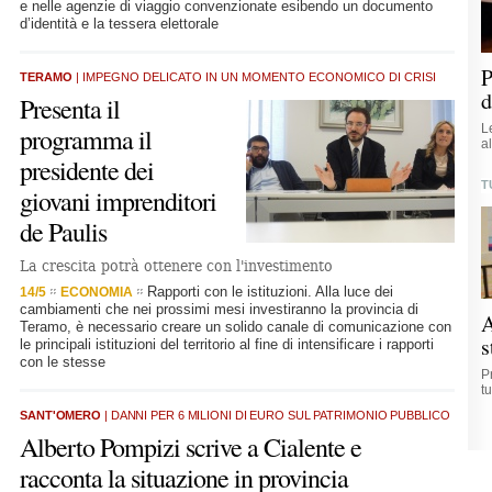
e nelle agenzie di viaggio convenzionate esibendo un documento
d’identità e la tessera elettorale
P
TERAMO
| IMPEGNO DELICATO IN UN MOMENTO ECONOMICO DI CRISI
d
Presenta il
L
programma il
a
presidente dei
T
giovani imprenditori
de Paulis
La crescita potrà ottenere con l'investimento
Rapporti con le istituzioni. Alla luce dei
14/5
ECONOMIA
cambiamenti che nei prossimi mesi investiranno la provincia di
A
Teramo, è necessario creare un solido canale di comunicazione con
s
le principali istituzioni del territorio al fine di intensificare i rapporti
con le stesse
P
t
SANT'OMERO
| DANNI PER 6 MILIONI DI EURO SUL PATRIMONIO PUBBLICO
Alberto Pompizi scrive a Cialente e
racconta la situazione in provincia